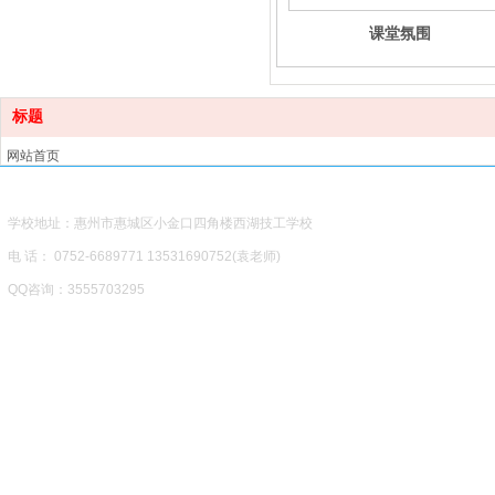
课堂氛围
标题
网站首页
学校概况
学校专业
学校地址：惠州市惠城区小金口四角楼西湖技工学校
招生计划
电 话： 0752-6689771 13531690752(袁老师)
五大优势
校园风采
QQ咨询：3555703295
学校新闻
凤凰建站
技术支持
：
火
网上报名
联系我们