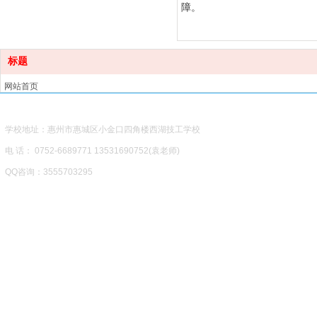
障。
标题
网站首页
学校概况
学校专业
学校地址：惠州市惠城区小金口四角楼西湖技工学校
招生计划
电 话： 0752-6689771 13531690752(袁老师)
五大优势
校园风采
QQ咨询：3555703295
学校新闻
凤凰建站
技术支持
：
火
网上报名
联系我们