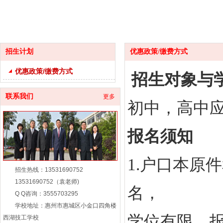
招生计划
优惠政策/缴费方式
优惠政策/缴费方式
招生对象与
联系我们
更多
初中，高中
报名须知
1.户口本原
招生热线：13531690752
13531690752（袁老师)
名，
Q Q咨询：3555703295
学校地址：惠州市惠城区小金口四角楼
学位有限，报
西湖技工学校