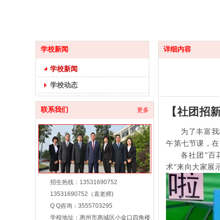
学校新闻
详细内容
学校新闻
学校动态
【社团招新
联系我们
更多
为了丰富我
午第七节课，在
各社团“百
术”来向大家展
招生热线：13531690752
13531690752（袁老师)
Q Q咨询：3555703295
学校地址：惠州市惠城区小金口四角楼